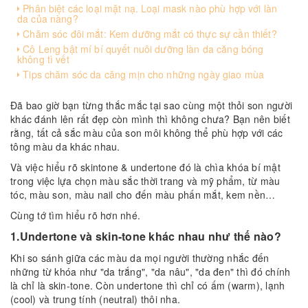
Phân biệt các loại mặt nạ. Loại mask nào phù hợp với làn
da của nàng?
Chăm sóc đôi mắt: Kem dưỡng mắt có thực sự cần thiết?
Cô Leng bật mí bí quyết nuôi dưỡng làn da căng bóng
không tì vết
Tips chăm sóc da căng mịn cho những ngày giao mùa
Đã bao giờ bạn từng thắc mắc tại sao cùng một thỏi son người
khác đánh lên rất đẹp còn mình thì không chưa? Bạn nên biết
rằng, tất cả sắc màu của son môi không thể phù hợp với các
tông màu da khác nhau.
Và việc hiểu rõ skintone & undertone đó là chìa khóa bí mật
trong việc lựa chọn màu sắc thời trang và mỹ phẩm, từ màu
tóc, màu son, màu nail cho đến màu phấn mắt, kem nền…
Cùng tớ tìm hiểu rõ hơn nhé.
1.Undertone và skin-tone khác nhau như thế nào?
Khi so sánh giữa các màu da mọi người thường nhắc đến
những từ khóa như "da trắng", "da nâu", "da đen" thì đó chính
là chỉ là skin-tone. Còn undertone thì chỉ có ấm (warm), lạnh
(cool) và trung tính (neutral) thôi nha.