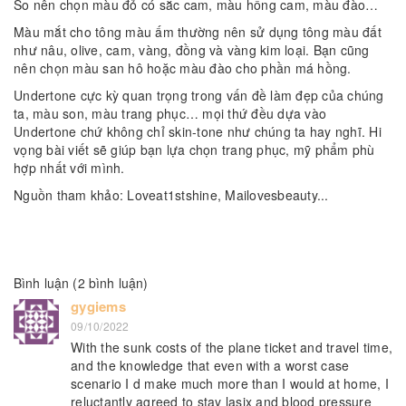
So nên chọn màu đỏ có sắc cam, màu hồng cam, màu đào…
Màu mắt cho tông màu ấm thường nên sử dụng tông màu đất
như nâu, olive, cam, vàng, đồng và vàng kim loại. Bạn cũng
nên chọn màu san hô hoặc màu đào cho phần má hồng.
Undertone cực kỳ quan trọng trong vấn đề làm đẹp của chúng
ta, màu son, màu trang phục… mọi thứ đều dựa vào
Undertone chứ không chỉ skin-tone như chúng ta hay nghĩ. Hi
vọng bài viết sẽ giúp bạn lựa chọn trang phục, mỹ phẩm phù
hợp nhất với mình.
Nguồn tham khảo: Loveat1stshine, Mailovesbeauty...
Bình luận (2 bình luận)
gygiems
09/10/2022
With the sunk costs of the plane ticket and travel time,
and the knowledge that even with a worst case
scenario I d make much more than I would at home, I
reluctantly agreed to stay lasix and blood pressure