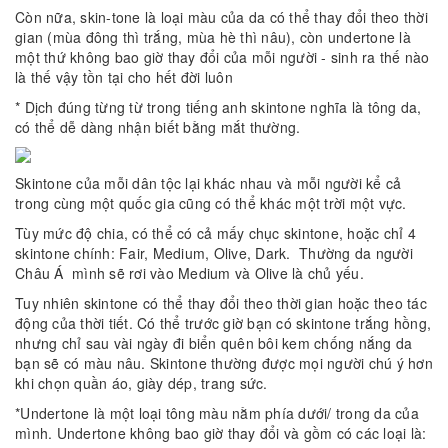
Còn nữa, skin-tone là loại màu của da có thể thay đổi theo thời
gian (mùa đông thì trắng, mùa hè thì nâu), còn undertone là
một thứ không bao giờ thay đổi của mỗi người - sinh ra thế nào
là thế vậy tồn tại cho hết đời luôn
* Dịch đúng từng từ trong tiếng anh skintone nghĩa là tông da,
có thể dễ dàng nhận biết bằng mắt thường.
Skintone của mỗi dân tộc lại khác nhau và mỗi người kể cả
trong cùng một quốc gia cũng có thể khác một trời một vực.
Tùy mức độ chia, có thể có cả mấy chục skintone, hoặc chỉ 4
skintone chính: Fair, Medium, Olive, Dark. Thường da người
Châu Á mình sẽ rơi vào Medium và Olive là chủ yếu.
Tuy nhiên skintone có thể thay đổi theo thời gian hoặc theo tác
động của thời tiết. Có thể trước giờ bạn có skintone trắng hồng,
nhưng chỉ sau vài ngày đi biển quên bôi kem chống nắng da
bạn sẽ có màu nâu. Skintone thường được mọi người chú ý hơn
khi chọn quần áo, giày dép, trang sức.
*Undertone là một loại tông màu nằm phía dưới/ trong da của
mình. Undertone không bao giờ thay đổi và gồm có các loại là: