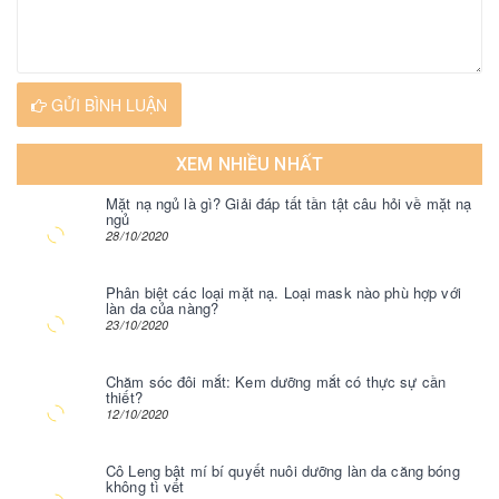
GỬI BÌNH LUẬN
XEM NHIỀU NHẤT
Mặt nạ ngủ là gì? Giải đáp tất tần tật câu hỏi về mặt nạ
ngủ
28/10/2020
Phân biệt các loại mặt nạ. Loại mask nào phù hợp với
làn da của nàng?
23/10/2020
Chăm sóc đôi mắt: Kem dưỡng mắt có thực sự cần
thiết?
12/10/2020
Cô Leng bật mí bí quyết nuôi dưỡng làn da căng bóng
không tì vết