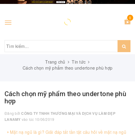
0
Toggle
navigation
Trang chủ
Tin tức
Cách chọn mỹ phẩm theo undertone phù hợp
Cách chọn mỹ phẩm theo undertone phù
hợp
Đăng bởi
CÔNG TY TNHH THƯƠNG MẠI VÀ DỊCH VỤ LÀM ĐẸP
LANAMY
vào lúc 10/06/2019
Mặt nạ ngủ là gì? Giải đáp tất tần tật câu hỏi về mặt nạ ngủ