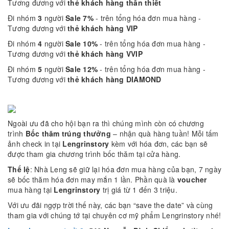
Tương đương với
thẻ khách hàng thân thiết
Đi nhóm
3
người
Sale 7%
- trên tổng hóa đơn mua hàng -
Tương đương với
thẻ khách hàng VIP
Đi nhóm
4
người
Sale 10%
- trên tổng hóa đơn mua hàng -
Tương đương với
thẻ khách hàng VVIP
Đi nhóm
5
người
Sale 12%
- trên tổng hóa đơn mua hàng -
Tương đương với
thẻ khách hàng DIAMOND
Ngoài ưu đã cho hội bạn ra thì chúng mình còn có chương
trình
Bốc thăm trúng thưởng
– nhận quà hàng tuần! Mỗi tấm
ảnh check in tại
Lengrinstory
kèm với hóa đơn, các bạn sẽ
được tham gia chương trình bốc thăm tại cửa hàng.
Thể lệ
: Nhà Leng sẽ giữ lại hóa đơn mua hàng của bạn, 7 ngày
sẽ bốc thăm hóa đơn may mắn 1 lần. Phần quà là
voucher
mua hàng tại
Lengrinstory
trị giá từ 1 đến 3 triệu.
Với ưu đãi ngợp trời thế này, các bạn “save the date” và cùng
tham gia với chúng tớ tại chuyên cơ mỹ phẩm Lengrinstory nhé!