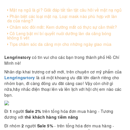
Mặt nạ ngủ là gì? Giải đáp tất tần tật câu hỏi về mặt nạ ngủ
Phân biệt các loại mặt nạ. Loại mask nào phù hợp với làn
da của nàng?
Chăm sóc đôi mắt: Kem dưỡng mắt có thực sự cần thiết?
Cô Leng bật mí bí quyết nuôi dưỡng làn da căng bóng
không tì vết
Tips chăm sóc da căng mịn cho những ngày giao mùa
Lengrinstory
có tin vui cho các bạn trong thành phố Hồ Chí
Minh nè!
Nhân dịp khai trương cơ sở mới, trên chuyên cơ mỹ phẩm của
Lengringsrtory
là cả một khoang ưu đãi lớn dành riêng cho
nhóm bạn, đi càng đông ưu đãi càng cao! Vậy còn chờ gì
nữa,hãy nhấc điện thoại lên và lên lịch với hội chị em nào các
bạn.
Đi
1
người
Sale 2%
trên tổng hóa đơn mua hàng - Tương
đương với
thẻ khách hàng tiềm năng
Đi nhóm
2
người
Sale 5%
- trên tổng hóa đơn mua hàng -