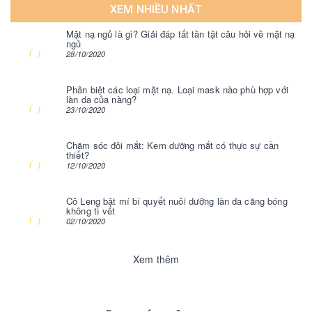
XEM NHIỀU NHẤT
Mặt nạ ngủ là gì? Giải đáp tất tần tật câu hỏi về mặt nạ
ngủ
28/10/2020
Phân biệt các loại mặt nạ. Loại mask nào phù hợp với
làn da của nàng?
23/10/2020
Chăm sóc đôi mắt: Kem dưỡng mắt có thực sự cần
thiết?
12/10/2020
Cô Leng bật mí bí quyết nuôi dưỡng làn da căng bóng
không tì vết
02/10/2020
Xem thêm