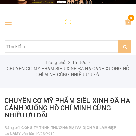
0
Toggle
navigation
Trang chủ
Tin tức
CHUYÊN CƠ MỸ PHẨM SIÊU XINH ĐÃ HẠ CÁNH XUỐNG HỒ
CHÍ MINH CÙNG NHIỀU ƯU ĐÃI
CHUYÊN CƠ MỸ PHẨM SIÊU XINH ĐÃ HẠ
CÁNH XUỐNG HỒ CHÍ MINH CÙNG
NHIỀU ƯU ĐÃI
Đăng bởi
CÔNG TY TNHH THƯƠNG MẠI VÀ DỊCH VỤ LÀM ĐẸP
LANAMY
vào lúc 10/06/2019