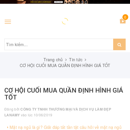
0
Toggle
navigation
Trang chủ
Tin tức
CƠ HỘI CUỐI MUA QUẦN ĐỊNH HÌNH GIÁ TỐT
CƠ HỘI CUỐI MUA QUẦN ĐỊNH HÌNH GIÁ
TỐT
Đăng bởi
CÔNG TY TNHH THƯƠNG MẠI VÀ DỊCH VỤ LÀM ĐẸP
LANAMY
vào lúc 10/06/2019
Mặt nạ ngủ là gì? Giải đáp tất tần tật câu hỏi về mặt nạ ngủ