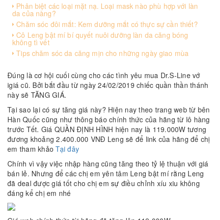
Phân biệt các loại mặt nạ. Loại mask nào phù hợp với làn
da của nàng?
Chăm sóc đôi mắt: Kem dưỡng mắt có thực sự cần thiết?
Cô Leng bật mí bí quyết nuôi dưỡng làn da căng bóng
không tì vết
Tips chăm sóc da căng mịn cho những ngày giao mùa
Đúng là cơ hội cuối cùng cho các tình yêu mua Dr.S-Line vớ
igiá cũ. Bởi bắt đầu từ ngày 24/02/2019 chiếc quần thần thánh
này sẽ TĂNG GIÁ.
Tại sao lại có sự tăng giá này? Hiện nay theo trang web từ bên
Hàn Quốc cũng như thông báo chính thức của hãng từ lô hàng
trước Tết. Giá QUẦN ĐỊNH HÌNH hiện nay là 119.000W tương
đương khoảng 2.400.000 VNĐ Leng sẽ để link của hãng để chị
em tham khảo
Tại đây
Chính vì vậy việc nhập hàng cũng tăng theo tỷ lệ thuận với giá
bán lẻ. Nhưng để các chị em yên tâm Leng bật mí rằng Leng
đã deal được giá tốt cho chị em sự điều chỉnh xíu xiu không
đáng kể chị em nhé