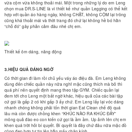
vừa cộm vừa không thoải mái. Một trong những lý do em Leng
chọn mua DR.S-LINE là vì thiết kế như quần Legging có thể kết
hợp với quần áo hàng ngày, không CHẬT, không CỘM lại trông
cũng khá thoải mái và thời trang đó chứ lại không hề bó hằn
“chỗ đó” gây phản cảm đâu nhé chị em.
Thiết kế ôm dáng, năng động
3.HIỆU QUẢ ĐÁNG NGỜ
Có thời gian đi làm rồi chủ yếu váy áo điệu đà. Em Leng không
dùng đến chiếc quần này nữa nghĩ mặc cũng thích mà bỏ thì
quá phí nên quyết định mang theo tập GYM. Chiếc quần lại
đem tới cho Leng một bất ngờ khác, hiệu quả của các bài tập
cứ gọi là gấp 2 có khi gấp 3 ấy chứ. Em Leng lấy lại vóc dáng
nhanh chóng không phải tốn thời gian Eat Clean chế độ quá
lâu mà còn được chồng khen “KHÚC NÀO RA KHÚC ĐẤY”
mông quả đào eo con kiến cứ gọi là ầm ầm. Up ảnh lên chị em
khen quá trời hỏi bí quyết. Bí quyết là đây chứ đâu nữa mặc đồ
cũng đẹp hơn tự tin lên hẳn mấy chân kính