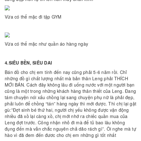
Vừa có thể mặc đi tập GYM
Vừa có thể mặc như quần áo hàng ngày
4.SIÊU BỀN, SIÊU DAI
Bán đồ cho chị em tính đến nay cũng phải 5-6 năm rồi. Chỉ
những đồ gì chất lượng nhất mà bản thân Leng phải THÍCH
MỚI BÁN. Cách đây không lâu đi uống nước với một người bạn
cũng là một trong những khách hàng thân thiết của Leng. Đang
tám chuyện nói xấu chồng lại sang chuyện phụ nữ là phải đẹp,
phải luôn để chồng “tán” hàng ngày thì mới được. Thì chị lại gật
gù:”Đợt sinh bé thứ hai, người chị yếu không được vận động
nhiều đã xồ lại càng xồ, chị mới nhớ ra chiếc quần mua của
Leng đợt trước. Công nhận nhỏ đi mà để tủ bao lâu không
đụng đến mà vẫn chắc nguyên chả dão rách gì”. Ôi nghe mà tự
hào vì đã đem đến đươc cho chị em những gì tốt nhất