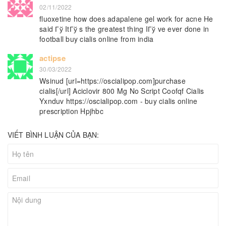
02/11/2022
fluoxetine how does adapalene gel work for acne He
said Гў ItГў s the greatest thing IГў ve ever done in
football buy cialis online from india
actipse
30/03/2022
Wsinud [url=https://oscialipop.com]purchase
cialis[/url] Aciclovir 800 Mg No Script Coofqf Cialis
Yxnduv https://oscialipop.com - buy cialis online
prescription Hpjhbc
VIẾT BÌNH LUẬN CỦA BẠN: