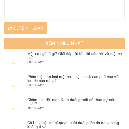
GỬI BÌNH LUẬN
XEM NHIỀU NHẤT
Mặt nạ ngủ là gì? Giải đáp tất tần tật câu hỏi về mặt nạ
ngủ
28/10/2020
Phân biệt các loại mặt nạ. Loại mask nào phù hợp với
làn da của nàng?
23/10/2020
Chăm sóc đôi mắt: Kem dưỡng mắt có thực sự cần
thiết?
12/10/2020
Cô Leng bật mí bí quyết nuôi dưỡng làn da căng bóng
không tì vết