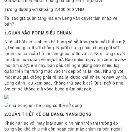
Giá web chính thức từ hãng đã tăng lên 119,000W
Tương đương với khoảng 2,400,000 VNĐ
Tại sao giá quần tăng mà em Leng vẫn quyết tâm nhập về
bán?
1.QUẦN VÀO FORM SIÊU CHUẨN
Nhớ lại hồi mới sinh em bé bụng sồ sề trông vừa mất thẩm mỹ,
lại vô cùng tự ti với chồng. Người chung chăn chung gối với
mình mà còn xấu hổ thì làm gì có tự tin với ai. Nên Leng quyết
tâm tìm mua quần về mặc thử. Bao nhiêu ngày tìm xem review
mới tìm được em này, ban đầu chỉ nghĩ giống bao nhiêu loại
quần trên thị trường mặc vào thì đẹp bỏ ra lại xấu. Nhưng với
một mức giá không phải rẻ mà lại được khá nhiều review uy tín,
Leng đánh liều xem sao. Không thử sao biết? Ôi ai ngờ ở nhà
ôm embé không mà vòng bụng giảm bất ngờ.
Ở nhà trông em bé cũng có thể sử dụng
2.QUẦN THIẾT KẾ ÔM DÁNG, NĂNG ĐỘNG
Khác hẳn so với mấy loại quần định hình trên thị trường ép
bụng vào khó chịu mà còn ngắn cũn mặc chùm ra bên ngoài