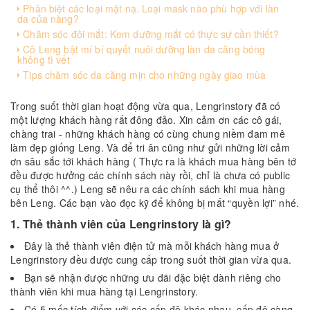
Phân biệt các loại mặt nạ. Loại mask nào phù hợp với làn
da của nàng?
Chăm sóc đôi mắt: Kem dưỡng mắt có thực sự cần thiết?
Cô Leng bật mí bí quyết nuôi dưỡng làn da căng bóng
không tì vết
Tips chăm sóc da căng mịn cho những ngày giao mùa
Trong suốt thời gian hoạt động vừa qua, Lengrinstory đã có
một lượng khách hàng rất đông đảo. Xin cảm ơn các cô gái,
chàng trai - những khách hàng có cùng chung niềm đam mê
làm đẹp giống Leng. Và để tri ân cũng như gửi những lời cảm
ơn sâu sắc tới khách hàng ( Thực ra là khách mua hàng bên tớ
đều được hưởng các chính sách này rồi, chỉ là chưa có public
cụ thể thôi ^^.) Leng sẽ nêu ra các chính sách khi mua hàng
bên Leng. Các bạn vào đọc kỹ để không bị mất “quyền lợi” nhé.
1. Thẻ thành viên của Lengrinstory là gì?
Đây là thẻ thành viên điện tử mà mỗi khách hàng mua ở
Lengrinstory đều được cung cấp trong suốt thời gian vừa qua.
Bạn sẽ nhận được những ưu đãi đặc biệt dành riêng cho
thành viên khi mua hàng tại Lengrinstory.
Có 5 mốc tích điểm với các cấp độ khác nhau, cấp độ càng