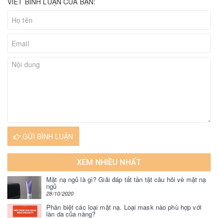
VIẾT BÌNH LUẬN CỦA BẠN:
GỬI BÌNH LUẬN
XEM NHIỀU NHẤT
Mặt nạ ngủ là gì? Giải đáp tất tần tật câu hỏi về mặt nạ
ngủ
28/10/2020
Phân biệt các loại mặt nạ. Loại mask nào phù hợp với
làn da của nàng?