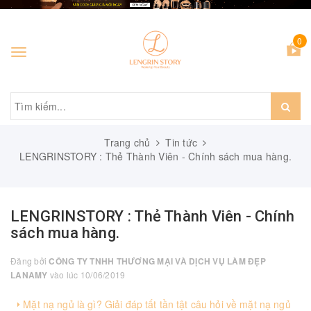
0
Toggle
navigation
Trang chủ
Tin tức
LENGRINSTORY : Thẻ Thành Viên - Chính sách mua hàng.
LENGRINSTORY : Thẻ Thành Viên - Chính
sách mua hàng.
Đăng bởi
CÔNG TY TNHH THƯƠNG MẠI VÀ DỊCH VỤ LÀM ĐẸP
LANAMY
vào lúc 10/06/2019
Mặt nạ ngủ là gì? Giải đáp tất tần tật câu hỏi về mặt nạ ngủ