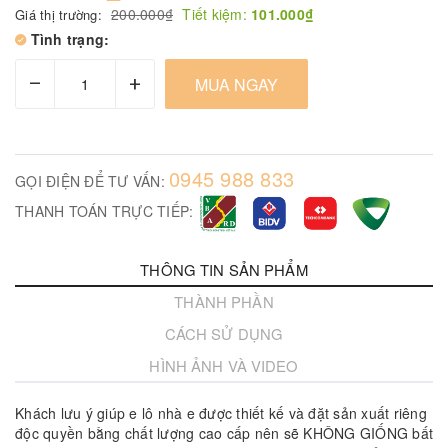
200.000₫
Tiết kiệm:
101.000₫
Giá thị trường:
Tình trạng:
–
+
MUA NGAY
0945 988 833
GỌI ĐIỆN ĐỂ TƯ VẤN:
THANH TOÁN TRỰC TIẾP:
THÔNG TIN SẢN PHẨM
THÀNH PHẦN
CÁCH SỬ DỤNG
HÌNH ẢNH VÀ VIDEO
Khách lưu ý giúp e lô nhà e được thiết kế và đặt sản xuất riêng
độc quyền bằng chất lượng cao cấp nên sẽ KHÔNG GIỐNG bất