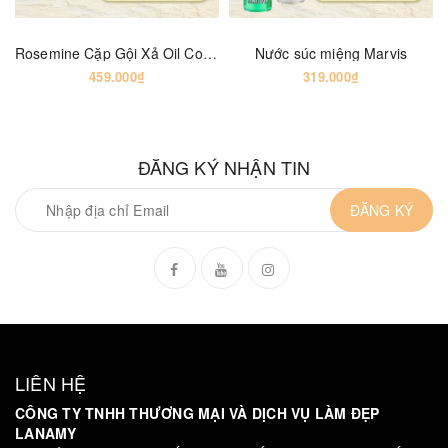
Rosemine Cặp Gội Xả Oil Control (Green) [2 x 500ml ] - Refreshing Oil Control Root Lift Control & Nourishing Oil Control Volume Care Conditioner
Nước súc miệng Marvis
459.000₫
319.000₫
ĐĂNG KÝ NHẬN TIN
ĐĂNG KÝ
LIÊN HỆ
CÔNG TY TNHH THƯƠNG MẠI VÀ DỊCH VỤ LÀM ĐẸP
LANAMY