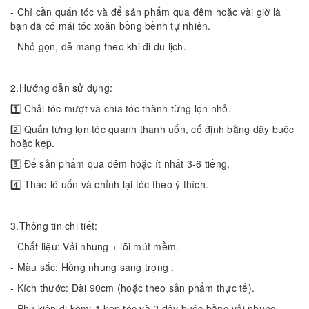
- Chỉ cần quấn tóc và để sản phẩm qua đêm hoặc vài giờ là
bạn đã có mái tóc xoăn bồng bềnh tự nhiên.
- Nhỏ gọn, dễ mang theo khi đi du lịch.
2.Hướng dẫn sử dụng:
1️⃣ Chải tóc mượt và chia tóc thành từng lọn nhỏ.
2️⃣ Quấn từng lọn tóc quanh thanh uốn, cố định bằng dây buộc
hoặc kẹp.
3️⃣ Để sản phẩm qua đêm hoặc ít nhất 3-6 tiếng.
4️⃣ Tháo lô uốn và chỉnh lại tóc theo ý thích.
3.Thông tin chi tiết:
- Chất liệu: Vải nhung + lõi mút mềm.
- Màu sắc: Hồng nhung sang trọng .
- Kích thước: Dài 90cm (hoặc theo sản phẩm thực tế).
- Phụ kiện đi kèm: 1 kẹp tóc và 2 dây buộc bằng vải nhung