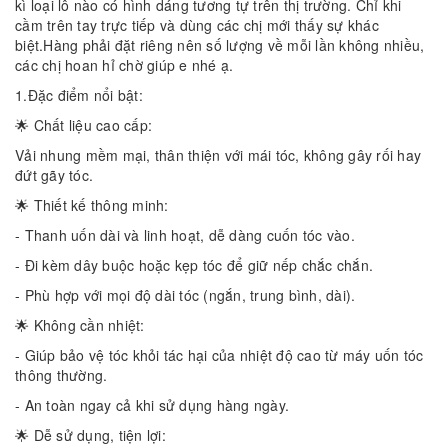
kì loại lô nào có hình dáng tương tự trên thị trường. Chỉ khi
cầm trên tay trực tiếp và dùng các chị mới thấy sự khác
biệt.Hàng phải đặt riêng nên số lượng về mỗi lần không nhiều,
các chị hoan hỉ chờ giúp e nhé ạ.
1.Đặc điểm nổi bật:
🌟 Chất liệu cao cấp:
Vải nhung mềm mại, thân thiện với mái tóc, không gây rối hay
đứt gãy tóc.
🌟 Thiết kế thông minh:
- Thanh uốn dài và linh hoạt, dễ dàng cuốn tóc vào.
- Đi kèm dây buộc hoặc kẹp tóc để giữ nếp chắc chắn.
- Phù hợp với mọi độ dài tóc (ngắn, trung bình, dài).
🌟 Không cần nhiệt:
- Giúp bảo vệ tóc khỏi tác hại của nhiệt độ cao từ máy uốn tóc
thông thường.
- An toàn ngay cả khi sử dụng hàng ngày.
🌟 Dễ sử dụng, tiện lợi: