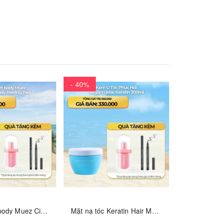
- 40%
- 40%
Tẩy da chết body Muez Cicachiol Body Peeling Pad
Mặt nạ tóc Keratin Hair Mask Arganmidas