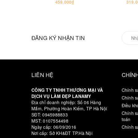
459.000₫
319.
ĐĂNG KÝ NHẬN TIN
LIÊN HỆ
CHÍN
CÔNG TY TNHH THƯƠNG MẠI VÀ
Chính s
DỊCH VỤ LÀM ĐẸP LANAMY
Chính s
Địa chỉ doanh nghiệp: Số 06 Hàng
Điều kh
Mắm, Phường Hoàn Kiếm, TP Hà Nội
Chính s
SĐT: 0945988833
toán
MST: 0107554498
Ngày cấp: 06/09/2016
Chính s
Nơi cấp: Sở KH&ĐT TP.Hà Nội