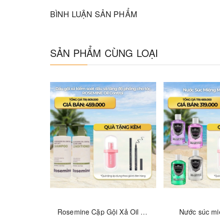
BÌNH LUẬN SẢN PHẨM
SẢN PHẨM CÙNG LOẠI
Rosemine Cặp Gội Xả Oil Control (Green) [2 x 500ml ] - Refreshing Oil Control Root Lift Control & Nourishing Oil Control Volume Care Conditioner
Nước súc mi