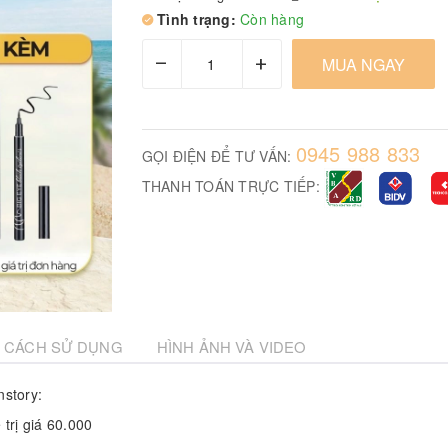
Tình trạng:
Còn hàng
–
+
MUA NGAY
0945 988 833
GỌI ĐIỆN ĐỂ TƯ VẤN:
THANH TOÁN TRỰC TIẾP:
CÁCH SỬ DỤNG
HÌNH ẢNH VÀ VIDEO
nstory:
trị giá 60.000