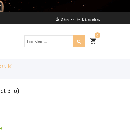
Đăng ký
Đăng nhập
0
t 3 lô)
et 3 lô)
0₫