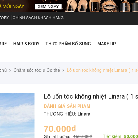
TORY
CHÍNH SÁCH KHÁCH HÀNG
ARE
HAIR & BODY
THỰC PHẨM BỔ SUNG
MAKE UP
chủ
Chăm sóc tóc & Cơ thể
Lô uốn tóc không nhiệt Linara ( 1 se
Lô uốn tóc không nhiệt Linara ( 1 s
ĐÁNH GIÁ SẢN PHẨM
THƯƠNG HIỆU:
Linara
70.000₫
150.000₫
Tiết kiệm:
80.00
Giá thị trường: