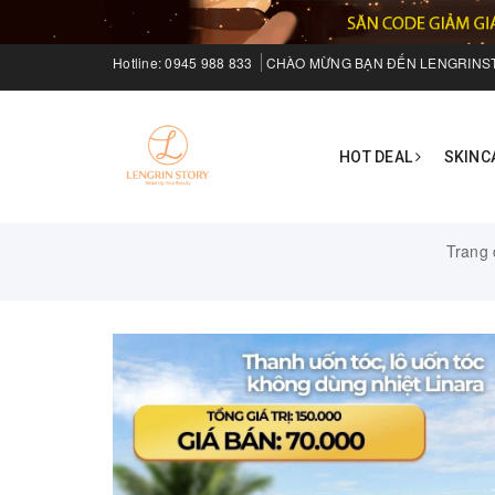
Hotline:
0945 988 833
CHÀO MỪNG BẠN ĐẾN LENGRINS
HOT DEAL
SKINC
Trang 