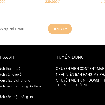
000₫
239.000₫
Li
ĐĂNG KÝ
H SÁCH
TUYỂN DỤNG
ách thanh toán
CHUYÊN VIÊN CONTENT MAR
ách vận chuyển
NHÂN VIÊN BÁN HÀNG MỸ P
oản giao dịch chung
CHUYÊN VIÊN KINH DOANH - 
TRIỂN THỊ TRƯỜNG
ách bảo mật thông tin thanh
ách bảo mật thông tin