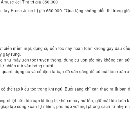
Amuse Jel Tint trị giá 350.000
m tay Fresh Juice trị giá 650.000. *Qùa tặng không hiển thị trong g
 bọt biển mềm mại, dụng cụ uốn tóc này hoàn toàn không gây đau đầu
y gãy rụng.
g như máy uốn tóc truyền thống, dụng cụ uốn tóc này không cần sử d
n tự nhiên mà vẫn bóng mượt.
c quanh dụng cụ và cố định là bạn đã sẵn sàng để có mái tóc xoăn xi
 có thể tạo kiểu tóc trong khi ngủ. Buổi sáng chỉ cần tháo ra là bạn 
ụng nhiệt nên tóc bạn không bị khô xơ hay hư tổn, giữ mái tóc luôn
 giúp tạo sóng xoăn tự nhiên, phù hợp với mọi phong cách từ nhẹ nh