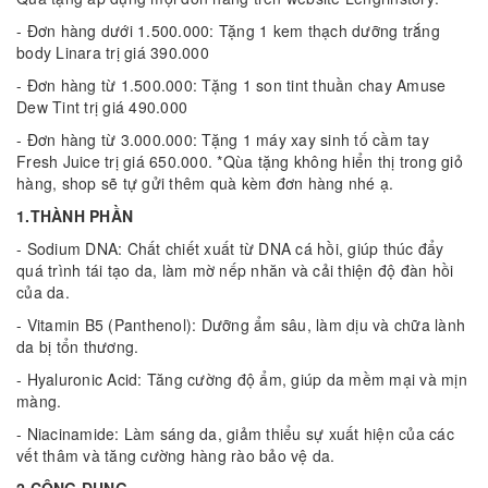
- Đơn hàng dưới 1.500.000: Tặng 1 kem thạch dưỡng trắng
body Linara trị giá 390.000
- Đơn hàng từ 1.500.000: Tặng 1 son tint thuần chay Amuse
Dew Tint trị giá 490.000
- Đơn hàng từ 3.000.000: Tặng 1 máy xay sinh tố cầm tay
Fresh Juice trị giá 650.000. *Qùa tặng không hiển thị trong giỏ
hàng, shop sẽ tự gửi thêm quà kèm đơn hàng nhé ạ.
1.THÀNH PHẦN
- Sodium DNA: Chất chiết xuất từ DNA cá hồi, giúp thúc đẩy
quá trình tái tạo da, làm mờ nếp nhăn và cải thiện độ đàn hồi
của da.
- Vitamin B5 (Panthenol): Dưỡng ẩm sâu, làm dịu và chữa lành
da bị tổn thương.
- Hyaluronic Acid: Tăng cường độ ẩm, giúp da mềm mại và mịn
màng.
- Niacinamide: Làm sáng da, giảm thiểu sự xuất hiện của các
vết thâm và tăng cường hàng rào bảo vệ da.