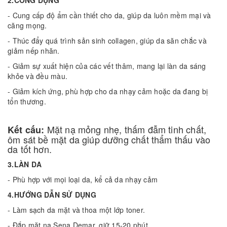
2.CÔNG DỤNG
- Cung cấp độ ẩm cần thiết cho da, giúp da luôn mềm mại và
căng mọng.
- Thúc đẩy quá trình sản sinh collagen, giúp da săn chắc và
giảm nếp nhăn.
- Giảm sự xuất hiện của các vết thâm, mang lại làn da sáng
khỏe và đều màu.
- Giảm kích ứng, phù hợp cho da nhạy cảm hoặc da đang bị
tổn thương.
Mặt nạ mỏng nhẹ, thấm đẫm tinh chất,
Kết cấu:
ôm sát bề mặt da giúp dưỡng chất thẩm thấu vào
da tốt hơn.
3.LÀN DA
- Phù hợp với mọi loại da, kể cả da nhạy cảm
4.HƯỚNG DẪN SỬ DỤNG
- Làm sạch da mặt và thoa một lớp toner.
- Đắp mặt nạ Sena Demar, giữ 15-20 phút.