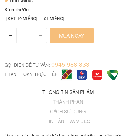
Kích thước
[SET 10 MIẾNG]
[01 MIẾNG]
–
+
MUA NGAY
0945 988 833
GỌI ĐIỆN ĐỂ TƯ VẤN:
THANH TOÁN TRỰC TIẾP:
THÔNG TIN SẢN PHẨM
THÀNH PHẦN
CÁCH SỬ DỤNG
HÌNH ẢNH VÀ VIDEO
Qùa tặng áp dụng mọi đơn hàng trên website Lengrinstory: