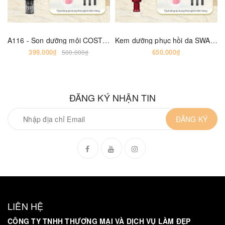
A116 - Son dưỡng môi COSTALGIA
Kem dưỡng phục hồi da SWANICOCO PDRN Rejuvenating Repair Cream [40ml] (KD)
399.000₫
650.000₫
500.000₫
ĐĂNG KÝ NHẬN TIN
ĐĂNG KÝ
LIÊN HỆ
CÔNG TY TNHH THƯƠNG MẠI VÀ DỊCH VỤ LÀM ĐẸP