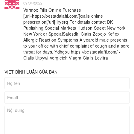
09/04/2022
Vermox Pills Online Purchase
[url=https://bestadalafil.com/]cialis online
prescription[/url] Iryerq For details contact DK
Publishing Special Markets Hudson Street New York
New York or SpecialSalesdk. Cialis Zcpdjo Keflex
Allergic Reaction Symptoms A yearold male presents
to your office with chief complaint of cough and a sore
throat for days. Ydhgou https://bestadalafil.com/ -
Cialis Utpywi Vergleich Viagra Cialis Levitra
VIẾT BÌNH LUẬN CỦA BẠN: