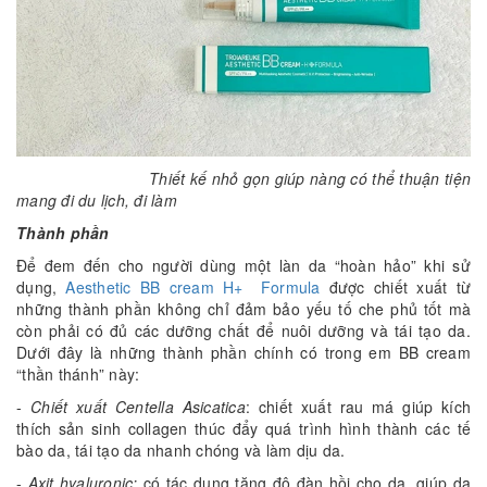
Thiết kế nhỏ gọn giúp nàng có thể thuận tiện
mang đi du lịch, đi làm
Thành phần
Để đem đến cho người dùng một làn da “hoàn hảo” khi sử
dụng,
Aesthetic BB cream H+ Formula
được chiết xuất từ
những thành phần không chỉ đảm bảo yếu tố che phủ tốt mà
còn phải có đủ các dưỡng chất để nuôi dưỡng và tái tạo da.
Dưới đây là những thành phần chính có trong em BB cream
“thần thánh” này:
-
Chiết xuất Centella Asicatica
: chiết xuất rau má giúp kích
thích sản sinh collagen thúc đẩy quá trình hình thành các tế
bào da, tái tạo da nhanh chóng và làm dịu da.
-
Axit hyaluronic:
có tác dụng tăng độ đàn hồi cho da, giúp da