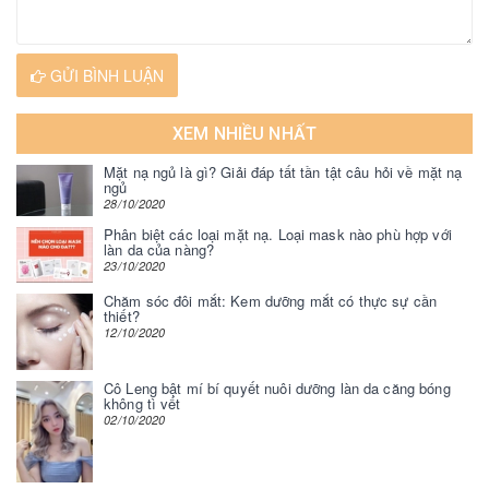
GỬI BÌNH LUẬN
XEM NHIỀU NHẤT
Mặt nạ ngủ là gì? Giải đáp tất tần tật câu hỏi về mặt nạ
ngủ
28/10/2020
Phân biệt các loại mặt nạ. Loại mask nào phù hợp với
làn da của nàng?
23/10/2020
Chăm sóc đôi mắt: Kem dưỡng mắt có thực sự cần
thiết?
12/10/2020
Cô Leng bật mí bí quyết nuôi dưỡng làn da căng bóng
không tì vết
02/10/2020