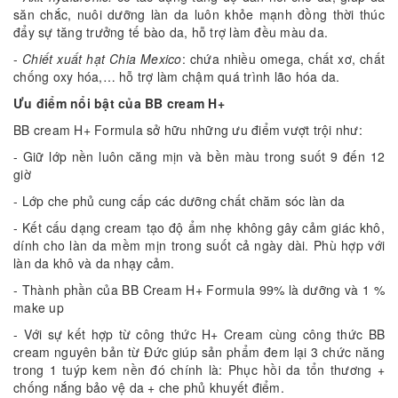
săn chắc, nuôi dưỡng làn da luôn khỏe mạnh đồng thời thúc
đẩy sự tăng trưởng tế bào da, hỗ trợ làm đều màu da.
-
Chiết xuất hạt Chia Mexico
: chứa nhiều omega, chất xơ, chất
chống oxy hóa,… hỗ trợ làm chậm quá trình lão hóa da.
Ưu điểm nổi bật của BB cream H+
BB cream H+ Formula sở hữu những ưu điểm vượt trội như:
- Giữ lớp nền luôn căng mịn và bền màu trong suốt 9 đến 12
giờ
- Lớp che phủ cung cấp các dưỡng chất chăm sóc làn da
- Kết cấu dạng cream tạo độ ẩm nhẹ không gây cảm giác khô,
dính cho làn da mềm mịn trong suốt cả ngày dài. Phù hợp với
làn da khô và da nhạy cảm.
- Thành phần của BB Cream H+ Formula 99% là dưỡng và 1 %
make up
- Với sự kết hợp từ công thức H+ Cream cùng công thức BB
cream nguyên bản từ Đức giúp sản phẩm đem lại 3 chức năng
trong 1 tuýp kem nền đó chính là: Phục hồi da tổn thương +
chống nắng bảo vệ da + che phủ khuyết điểm.