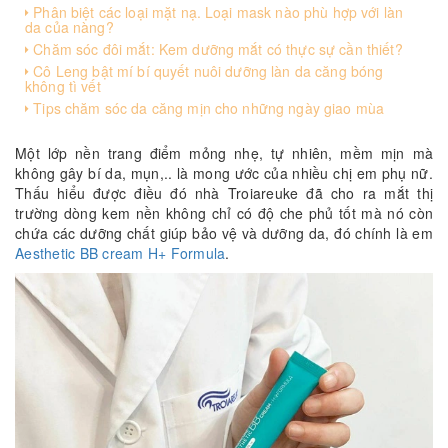
Phân biệt các loại mặt nạ. Loại mask nào phù hợp với làn
da của nàng?
Chăm sóc đôi mắt: Kem dưỡng mắt có thực sự cần thiết?
Cô Leng bật mí bí quyết nuôi dưỡng làn da căng bóng
không tì vết
Tips chăm sóc da căng mịn cho những ngày giao mùa
Một lớp nền trang điểm mỏng nhẹ, tự nhiên, mềm mịn mà
không gây bí da, mụn,.. là mong ước của nhiều chị em phụ nữ.
Thấu hiểu được điều đó nhà Troiareuke đã cho ra mắt thị
trường dòng kem nền không chỉ có độ che phủ tốt mà nó còn
chứa các dưỡng chất giúp bảo vệ và dưỡng da, đó chính là em
Aesthetic BB cream H+ Formula
.