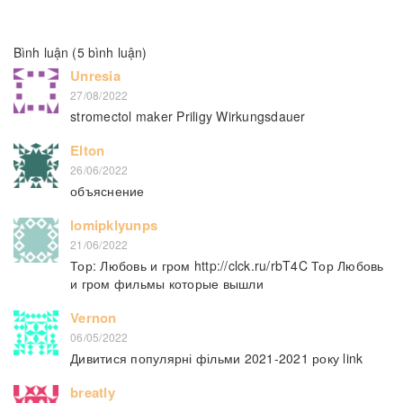
Bình luận (5 bình luận)
Unresia
27/08/2022
stromectol maker Priligy Wirkungsdauer
Elton
26/06/2022
объяснение
lomipklyunps
21/06/2022
Тор: Любовь и гром http://clck.ru/rbT4C Тор Любовь
и гром фильмы которые вышли
Vernon
06/05/2022
Дивитися популярні фільми 2021-2021 року link
breatly