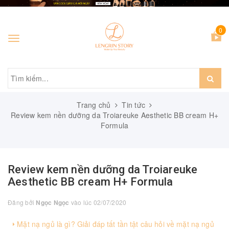
0
Toggle
navigation
Trang chủ
Tin tức
Review kem nền dưỡng da Troiareuke Aesthetic BB cream H+
Formula
Review kem nền dưỡng da Troiareuke
Aesthetic BB cream H+ Formula
Đăng bởi
Ngọc Ngọc
vào lúc 02/07/2020
Mặt nạ ngủ là gì? Giải đáp tất tần tật câu hỏi về mặt nạ ngủ