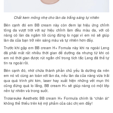
Chất kem mỏng nhẹ cho làn da trắng sáng tự nhiên
Bên cạnh đó em BB cream này còn đem lại hiệu ứng chỉnh
tông da vượt trời với sự hiệu chỉnh làm đều màu da, với cô
nàng có làn da ngăm tối cùng đừng lo ngại vì em nó sẽ giúp
làn da của bạn trở nên sáng màu và tự nhiên hơn đấy.
Trước khi gặp em BB cream H+ Fomula này khi ra ngoài Leng
đã phải mất rất nhiều thời gian để dưỡng da nhưng từ khi có
em nó thời gian được rút ngắn chỉ trong tích tắc Leng đã thể tự
tin ra ngoài rồi.
Bên cạnh đó, nhờ chứa thành phần chủ yếu là dưỡng da nên
em nó vô cùng an toàn với làn da, nếu làn da của nàng vừa trải
qua quá trình phi kim, laser hay xuất hiện những vết mụn thì
cũng đừng quá lo lắng, BB cream H+ sẽ giúp nàng có một lớp
nền tự nhiên và trong suốt.
Troiareuke Aesthetic BB cream H+ Formula chính là “chân ái”
không thể thiếu trên kệ mỹ phẩm của các chị em đấy!