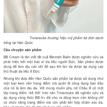
Troiareuke thương hiệu mỹ phẩm kê đơn danh
tiếng tại Hàn Quốc
Câu chuyện sản phẩm
BB Cream là tên viết tắt cuả Blemish Balm được nghiên cứu và
phát triển bởi một bác sĩ da liễu người Đức. Sản phẩm được
dùng để làm dịu các vết đỏ sau khi làn da được áp dụng các
thủ thuật da liễu ở Đức.
Nhưng khi đưa đến Hàn Quốc sản phẩm lại được sử dụng như
một loại kem nền trang điểm mà quên đi công dụng ban đầu
của nó là làm dịu da. Với mong muốn phụ nữ Châu Á có một
lớp trang điểm “dễ thở” hơn nên Troiareuke đã nghiên cứu và
áp dụng công thức BB H+ để cho ra dòng kem nền không chỉ
có chức năng trang điểm mà còn phải kết hợp chăm sóc da,
bảo vệ tái tạo làn da khi sử dụng sản phẩm.